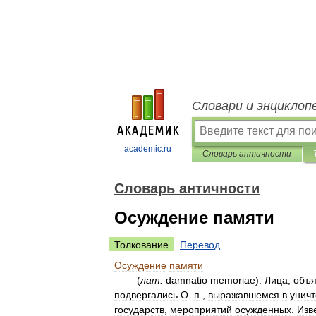
Словари и энциклоп
academic.ru
Словарь античности
Словарь античности
Осуждение памяти
Толкование
Перевод
Осуждение
памяти
(
лат
.
damnatio
memoriae
).
Лица
,
объя
подвергались
О
.
п
.,
выражавшемся
в
унич
государств
,
мероприятий
осужденных
.
Изв