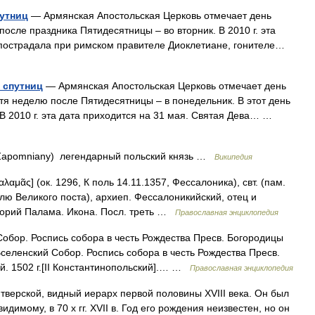
путниц
— Армянская Апостольская Церковь отмечает день
осле праздника Пятидесятницы – во вторник. В 2010 г. эта
 пострадала при римском правителе Диоклетиане, гонителе…
 спутниц
— Армянская Апостольская Церковь отмечает день
тя неделю после Пятидесятницы – в понедельник. В этот день
 В 2010 г. эта дата приходится на 31 мая. Святая Дева… …
 Zapomniany) легендарный польский князь …
Википедия
λαμᾶς] (ок. 1296, К поль 14.11.1357, Фессалоника), свт. (пам.
лю Великого поста), архиеп. Фессалоникийский, отец и
игорий Палама. Икона. Посл. треть …
Православная энциклопедия
обор. Роспись собора в честь Рождества Пресв. Богородицы
Вселенский Собор. Роспись собора в честь Рождества Пресв.
. 1502 г.[II Константинопольский].… …
Православная энциклопедия
верской, видный иерарх первой половины XVIII века. Он был
димому, в 70 х гг. XVII в. Год его рождения неизвестен, но он