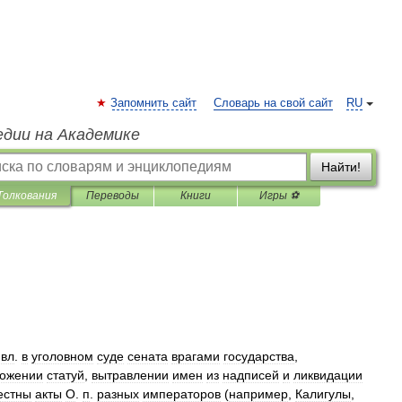
Запомнить сайт
Словарь на свой сайт
RU
едии на Академике
Найти!
Толкования
Переводы
Книги
Игры ⚽
вл
.
в
уголовном
суде
сената
врагами
государства
,
тожении
статуй
,
вытравлении
имен
из
надписей
и
ликвидации
естны
акты
О
.
п
.
разных
императоров
(
например
,
Калигулы
,