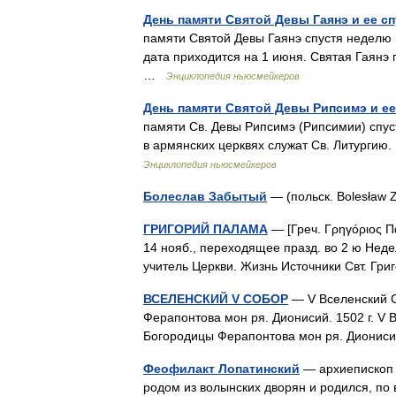
День памяти Святой Девы Гаянэ и ее с
памяти Святой Девы Гаянэ спустя неделю п
дата приходится на 1 июня. Святая Гаянэ
…
Энциклопедия ньюсмейкеров
День памяти Святой Девы Рипсимэ и ее
памяти Св. Девы Рипсимэ (Рипсимии) спус
в армянских церквях служат Св. Литургию.
Энциклопедия ньюсмейкеров
Болеслав Забытый
— (польск. Bolesław
ГРИГОРИЙ ПАЛАМА
— [Греч. Γρηγόριος Πα
14 нояб., переходящее празд. во 2 ю Неде
учитель Церкви. Жизнь Источники Свт. Гр
ВСЕЛЕНСКИЙ V СОБОР
— V Вселенский С
Ферапонтова мон ря. Дионисий. 1502 г. V 
Богородицы Ферапонтова мон ря. Дионисий
Феофилакт Лопатинский
— архиепископ т
родом из волынских дворян и родился, по ви