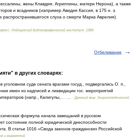
ессалины
,
жены
Клавдия
;
Агриппины
,
матери
Нерона
),
а
также
аторов
и
всадников
(
например
Авидия
Кассия
,
в
175
н
.
э
.
е
распространившегося
слуха
о
смерти
Марка
Аврелия
).
гресс
.
Лейпцигский
Библиографический
институт
.
1989
.
Отбеливание
мяти" в других словарях:
оловном суде сената врагами госуд., подвергались О. п.,
ении имен из надписей и ликвидации гос. мероприятий
 императоров (напр., Калигулы,… …
Древний мир. Энциклопедический
сическая формула начала завещаний в русском
ет состояние полной юридической дееспособности
та. В статье 1016 «Свода законов гражданских Российской
ов и выражений