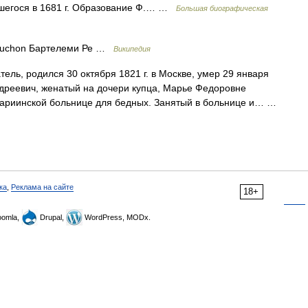
шегося в 1681 г. Образование Ф.… …
Большая биографическая
Cauchon Бартелеми Ре …
Википедия
ель, родился 30 октября 1821 г. в Москве, умер 29 января
Андреевич, женатый на дочери купца, Марье Федоровне
Мариинской больнице для бедных. Занятый в больнице и… …
ка
,
Реклама на сайте
18+
omla,
Drupal,
WordPress, MODx.