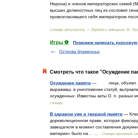
Нерона
)
и
членов
императорских
семей
(
М
высших
должностных
лиц
из
сословия
сен
провозгласившего
себя
императором
посл
Словарь
античности
. —
Перевод
с
немецкого
.
М
.
:
Про
Игры ⚽
Поможем написать курсовую
Острова блаженных
Смотреть что такое "Осуждение па
Осуждение памяти
— лица, объявл. в уг
выражавш. в уничтожении статуй, вытравл
осужденных. Известны акты О. п. разных
словарь
В здравом уме и твердой памяти
— Клас
дореволюционном праве, которая фиксиру
завещателя в момент составления докумен
империи» было на… …
Словарь крылатых сл