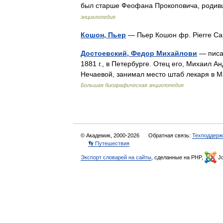
был старше Феофана Прокоповича, родив
энциклопедия
Кошон, Пьер
— Пьер Кошон фр. Pierre 
Достоевский, Федор Михайлови
— писат
1881 г., в Петербурге. Отец его, Михаил 
Нечаевой, занимал место штаб лекаря в 
Большая биографическая энциклопедия
© Академик, 2000-2026
Обратная связь:
Техподдерж
👣 Путешествия
Экспорт словарей на сайты
, сделанные на PHP,
Jo